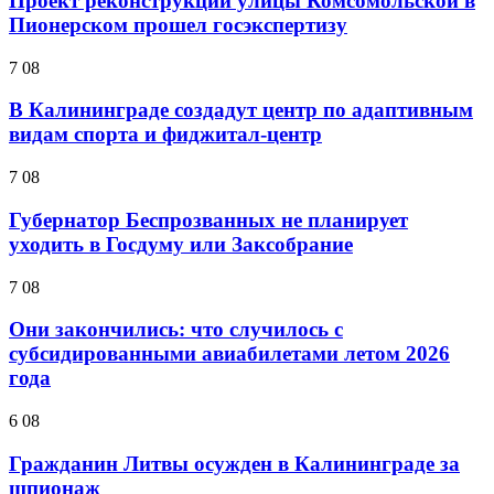
Проект реконструкции улицы Комсомольской в
Пионерском прошел госэкспертизу
7 08
В Калининграде создадут центр по адаптивным
видам спорта и фиджитал-центр
7 08
Губернатор Беспрозванных не планирует
уходить в Госдуму или Заксобрание
7 08
Они закончились: что случилось с
субсидированными авиабилетами летом 2026
года
6 08
Гражданин Литвы осужден в Калининграде за
шпионаж