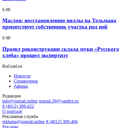
6 08
Маслов: восстановлению виллы на Тельмана
препятствует собственник участка под ней
6 08
Проект реконструкции склада муки «Русского
хлеба» прошел экспертизу
RuGrad.eu
Новости
Справочник
Афиша
Редакция
info@rugrad.online
rugrad.39@yandex.ru
8 (4012) 309-422
О портале
Рекламная служба
reklama@rugrad.online
8 (4012) 309-406
Реклама