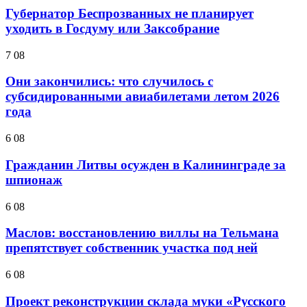
Губернатор Беспрозванных не планирует
уходить в Госдуму или Заксобрание
7 08
Они закончились: что случилось с
субсидированными авиабилетами летом 2026
года
6 08
Гражданин Литвы осужден в Калининграде за
шпионаж
6 08
Маслов: восстановлению виллы на Тельмана
препятствует собственник участка под ней
6 08
Проект реконструкции склада муки «Русского