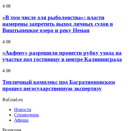
4 08
«В том числе для рыболовства»: власти
намерены запретить выход личных судов в
Виштынецкое озеро и реку Неман
4 08
«Акфену» разрешили провести рубку ухода на
участке под гостиницу в центре Калининграда
4 08
Тепличный комплекс под Багратионовском
прошел негосударственную экспертизу
RuGrad.eu
Новости
Справочник
Афиша
Редакция