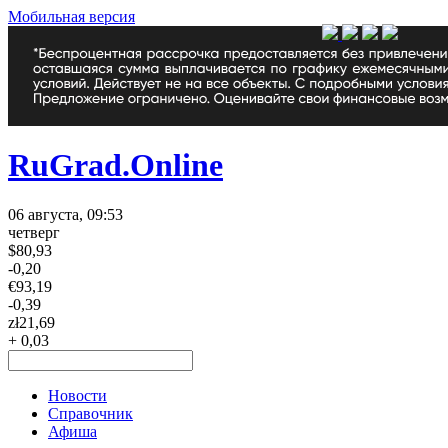
Мобильная версия
RuGrad.Online
06 августа, 09:53
четверг
$
80,93
-0,20
€
93,19
-0,39
zł
21,69
+ 0,03
Новости
Справочник
Афиша