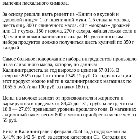
выпечки пасхального символа.
За основу решили взять рецепт из «Книги о вкусной и
здоровой пище»: 1 кг пшеничной муки, 1,5 стакана молока,
шесть яиц, 300 г сливочного масла, 40 г «мокрых» дрожжей
или 11 г сухих, 150 г изюма, 270 г сахара, чайная ложка соли и
0,5 чайной ложки ванильного сахара. Из указанного там
набора продуктов должно получиться шесть куличей по 350 г
каждый.
Самое большое подорожание набора ингредиентов произошло
из-за сливочного масла, которое, по данным
Калининградстата, за год выросло в цене на 57,01%. В
феврале 2025 года 1 кг стоил 1349,15 руб. Сегодня по акции
этот продукт можно найти в калининградских магазинах по
1055,5 руб. (или 190 руб. за пачку 180 г).
Цены на молоко зависят от производителя и жирности и
варьируются в пределах от 89,45 до 131,5 руб. за литр, что на
18,8 — 27,6% превышает уровень прошлого года. В магазинах
акционный пакет весом 800 г. можно приобрести менее чем за
55 руб.
Яйца в Калининграде с февраля 2024 года подорожали на
3,41% по 142,54 руб. за десяток категории С1. Сегодня их