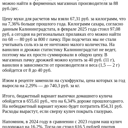
можно найти в фирменных магазинах производителя за 88
руб./дес.
Цену муки для расчетов мы взяли 67,31 руб. за килограмм, что
на 7,36% больше прошлого года. Килограмм сахара, согласно
данным Калининградстата, в феврале 2025 года стоил 97,08
руб, а сегодня на региональных прилавках его можно найти
по 68 — 80 руб за 800 г пачку. При подсчетах мы не стали
учитывать соль из-за ее ничтожно малого количества. На
ванилин и дрожжи статистику Калининградстат не ведет,
поэтому мы их просто суммировали в общую цену. В
магазинах пачку дрожжей можно купить за 40 руб. (11 г),
ванилин в зависимости от производителя и веса (1,5 — 2 г)
обойдется от 8 до 40 руб.
Изюм в рецепте заменили на сухофрукты, цена которых за год
выросла на 2,29% — до 740,3 руб. за кг.
Итого, бюджетный вариант выпечки домашнего кулича
обойдется в 655,61 руб., что на 6,34% дороже прошлогоднего.
На небюджетный вариант нужно будет потратить 854,31 руб.
Расходы вырастут, если сверху кулич покрыть глазурью.
Напомним, в 2024 году в сравнении с 2023 годом наш кулич
подорожал на 16,2%. Тогда он стоил 616,5 рублей против