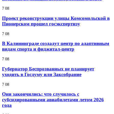
7 08
Проект реконструкции улицы Комсомольской в
Пионерском прошел госэкспертизу
7 08
В Калининграде создадут центр по адаптивным
видам спорта и фиджитал-центр
7 08
Губернатор Беспрозванных не планирует
уходить в Госдуму или Заксобрание
7 08
Они закончились: что случилось с
субсидированными авиабилетами летом 2026
года