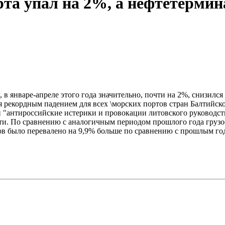
та упал на 2%, а нефтетермина
январе-апреле этого года значительно, почти на 2%, снизился 
тся рекордным падением для всех \морских портов стран Балтий
ли "антироссийские истерики и провокации литовского руководс
ти. По сравнению с аналогичным периодом прошлого года грузоо
зов было перевалено на 9,9% больше по сравнению с прошлым го