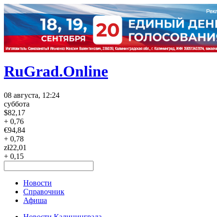
RuGrad.Online
08 августа, 12:24
суббота
$
82,17
+ 0,76
€
94,84
+ 0,78
zł
22,01
+ 0,15
Новости
Справочник
Афиша
Новости Калининграда