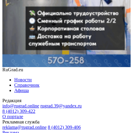
RuGrad.eu
Новости
Справочник
Афиша
Редакция
info@rugrad.online
rugrad.39@yandex.ru
8 (4012) 309-422
О портале
Рекламная служба
reklama@rugrad.online
8 (4012) 309-406
Реклама