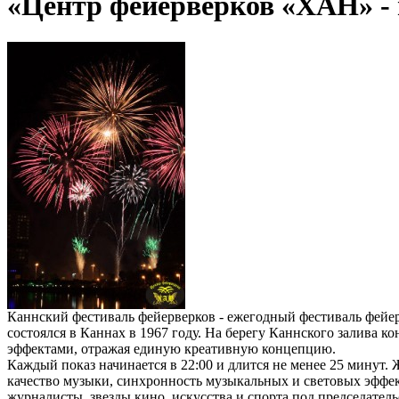
«Центр фейерверков «ХАН» - 
Каннский фестиваль фейерверков - ежегодный фестиваль фейе
состоялся в Каннах в 1967 году. На берегу Каннского залива к
эффектами, отражая единую креативную концепцию.
Каждый показ начинается в 22:00 и длится не менее 25 минут. 
качество музыки, синхронность музыкальных и световых эффек
журналисты, звезды кино, искусства и спорта под председатель