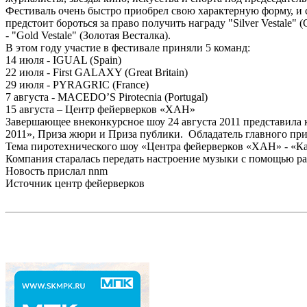
Фестиваль очень быстро приобрел свою характерную форму, и 
предстоит бороться за право получить награду "Silver Vestale
- "Gold Vestale" (Золотая Весталка).
В этом году участие в фестивале приняли 5 команд:
14 июля - IGUAL (Spain)
22 июля - First GALAXY (Great Britain)
29 июля - PYRAGRIC (France)
7 августа - MACEDO’S Pirotecnia (Portugal)
15 августа – Центр фейерверков «ХАН»
Завершающее внеконкурсное шоу 24 августа 2011 представила
2011», Приза жюри и Приза публики. Обладатель главного при
Тема пиротехнического шоу «Центра фейерверков «ХАН» - «Кал
Компания старалась передать настроение музыки с помощью р
Новость прислал
nnm
Источник
центр фейерверков