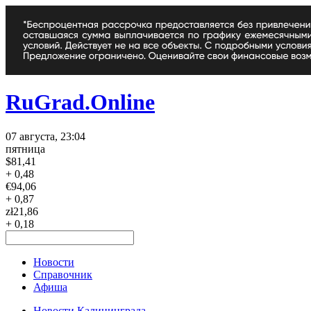
RuGrad.Online
07 августа, 23:04
пятница
$
81,41
+ 0,48
€
94,06
+ 0,87
zł
21,86
+ 0,18
Новости
Справочник
Афиша
Новости Калининграда