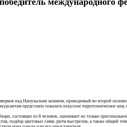
победитель международного ф
рверков над Напульским заливом, проводимый во второй полов
онкурсантам предстояло показать искусное пиротехническое шоу,
Жюри, состоящее из 8 человек, оценивает не только оригинальнос
тов, подбор цветовых гамм, ритм выстрелов, а также общий те
ством мэра города или его представителя.