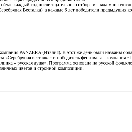
сейчас каждый год после тщательного отбора из ряда многочис
" (Серебряная Весталка), а каждые 6 лет победители предыдущих
 компания PANZERA (Италия). В этот же день были названы обл
за «Серебряная весталка» и победитель фестиваля – компания 
инка – русская душа». Программа основана на русской фольклор
азличных цветов и стройной композиции.