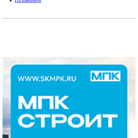
Пальмникен