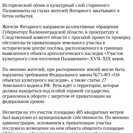
Исторический облик и культурный слой старинного
Пальмникена на глазах жителей Янтарного закатывают в
бетон небытия.
Жители Янтарного направили коллективные обращения
Губернатору Калининградской области, в прокуратуру и
Следственный комитет области с просьбой провести проверку
обстоятельств приватизации земельного участка в
историческом центре посёлка, расположенного в границах
выявленного объекта археологического наследия «Участок
культурного слоя поселения Пальмникен» XVII–XIX веков.
По мнению жителей, при распоряжении землёй могли быть
нарушены требования Федерального закона №73-ФЗ «Об
объектах культурного наследия», а также статьи 27
Земельного кодекса РФ. Речь идёт о территории, которая
должна находиться под особой охраной государства,
ограничена в обороте с запретом её приватизации на
федеральном уровне.
Несмотря на это участок площадью 485 квадратных метров
был выкуплен из муниципальной собственности. По мнению
администрации, основанием к приватизации участка
послужило возведение на нем объекта общепита площадью