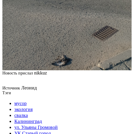
nikkuz
Новость прислал
Леонид
Источник
Тэги
мусор
экология
свалка
Калининград
ул. Ульяны Громовой
УК Старый город