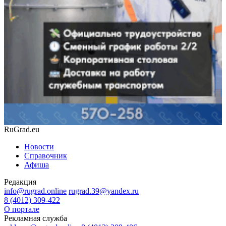
RuGrad.eu
Новости
Справочник
Афиша
Редакция
info@rugrad.online
rugrad.39@yandex.ru
8 (4012) 309-422
О портале
Рекламная служба