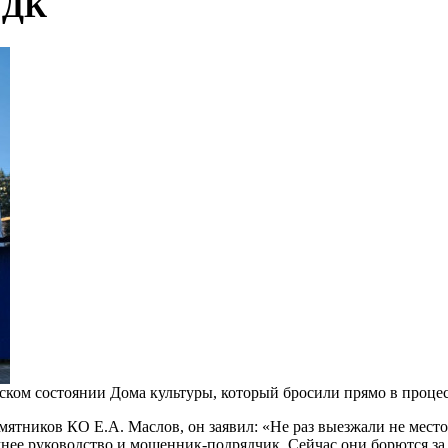
 ДК
ском состоянии Дома культуры, который бросили прямо в проце
амятников КО Е.А. Маслов, он заявил: «Не раз выезжали не мес
нее руководство и мошенник-подрядчик. Сейчас они борются за с