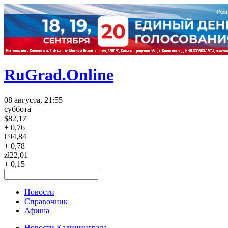
RuGrad.Online
08 августа, 21:55
суббота
$
82,17
+ 0,76
€
94,84
+ 0,78
zł
22,01
+ 0,15
Новости
Справочник
Афиша
Новости Калининграда