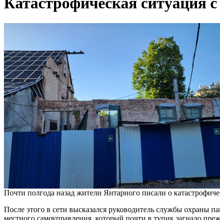
Катастрофическая ситуация с
Почти полгода назад жители Янтарного писали о катастрофиче
После этого в сети высказался руководитель службы охраны п
местного самоуправления, который почти в тупик загнало преж