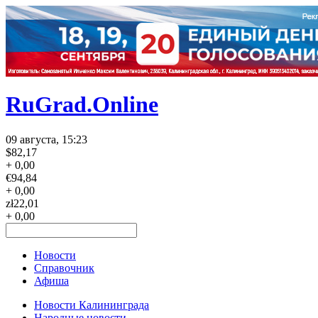
RuGrad.Online
09 августа, 15:23
$
82,17
+ 0,00
€
94,84
+ 0,00
zł
22,01
+ 0,00
Новости
Справочник
Афиша
Новости Калининграда
Народные новости