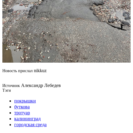
nikkuz
Новость прислал
Александр Лебедев
Источник
Тэги
покрышки
буткова
тротуар
калининград
городская среда