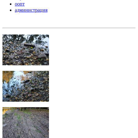
оопт
администрация