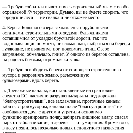
— Требую собрать и вывезти весь строительный хлам с особо
охраняемой /?/ территории. Думаю, вы не будете спорить, что
городские леса — не свалка и не отхожее место.
4. Берега Большого озера захламлены порубочными
остатками, строительными отходами, булыжниками,
оставшимися от укладки брусчатой дороги, так что
водоплавающие не могут, не сломав лап, выбраться на берег, а
гуляющие, не вывихнув ног, покормить птиц. Озеро
загрязнено, обмельчало, гниет. У одного из берегов оставлена,
на радость бомжам, огромная катушка.
— Требую освободить берега от гниющего строительного
мусора и разровнять землю, разъезженную
бульдозерами, вдоль берега.
5. Дренажные каналы, восстановленные на грантовые
средства ЕС, частично разрушены/зарыты под дорожки
"благоустроителями", все захламлены, проточные каналы
забиты строймусором; каналы после "благоустройства" не
сообщаются друг с другом и утратили основную
функцию дренировать почву, забирать лишнюю влагу, спасая
парк от заболачивания, а деревья — от умирания. Кроме того,
в лесу появилось несколько новых непонятного назначения