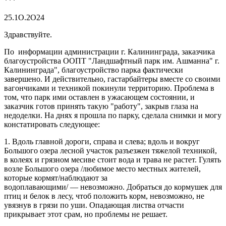
***
25.1О.2О24
Здравствуйте.
По информации администрации г. Калининграда, заказчика
благоустройства ООПТ "Ландшафтный парк им. Ашманна" г.
Калининграда", благоустройство парка фактически
завершено. И действительно, гастарбайтеры вместе со своими
вагончиками и техникой покинули территорию. Проблема в
том, что парк ими оставлен в ужасающем состоянии, и
заказчик готов принять такую "работу", закрыв глаза на
недоделки. На днях я прошла по парку, сделала снимки и могу
констатировать следующее:
1. Вдоль главной дороги, справа и слева; вдоль и вокруг
Большого озера лесной участок разъезжен тяжелой техникой,
в колеях и грязном месиве стоит вода и трава не растет. Гулять
возле Большого озера /любимое место местных жителей,
которые кормят/наблюдают за
водоплавающими/ — невозможно. Добраться до кормушек для
птиц и белок в лесу, чтоб положить корм, невозможно, не
увязнув в грязи по уши. Опадающая листва отчасти
прикрывает этот срам, но проблемы не решает.