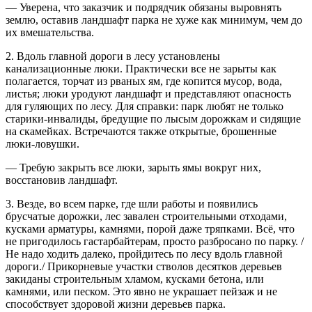
— Уверена, что заказчик и подрядчик обязаны выровнять
землю, оставив ландшафт парка не хуже как минимум, чем до
их вмешательства.
2. Вдоль главной дороги в лесу установлены
канализационные люки. Практически все не зарыты как
полагается, торчат из рваных ям, где копится мусор, вода,
листья; люки уродуют ландшафт и представляют опасность
для гуляющих по лесу. Для справки: парк любят не только
старики-инвалиды, бредущие по лысым дорожкам и сидящие
на скамейках. Встречаются также открытые, брошенные
люки-ловушки.
— Требую закрыть все люки, зарыть ямы вокруг них,
восстановив ландшафт.
3. Везде, во всем парке, где шли работы и появились
брусчатые дорожки, лес завален строительными отходами,
кусками арматуры, камнями, порой даже тряпками. Всё, что
не пригодилось гастарбайтерам, просто разбросано по парку. /
Не надо ходить далеко, пройдитесь по лесу вдоль главной
дороги./ Прикорневые участки стволов десятков деревьев
закиданы строительным хламом, кусками бетона, или
камнями, или песком. Это явно не украшает пейзаж и не
способствует здоровой жизни деревьев парка.