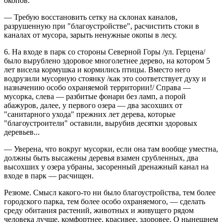
окопов.
— Требую восстановить сетку на склонах каналов,
разрушенную при "благоустройстве", расчистить стоки в
каналах от мусора, зарыть ненужные окопы в лесу.
6. На входе в парк со стороны Северной Горы /ул. Герцена/
было вырублено здоровое многолетнее дерево, на котором 5
лет висела кормушка и кормились птицы. Вместо него
водрузили мусорную стоянку /как это соответствует духу и
назначению особо охраняемой территории!/ Справа —
мусорка, слева — разбитые фонари без ламп, а порой
абажуров, далее, у первого озера — два засохших от
"санитарного ухода" прежних лет дерева, которые
"благоустроители" оставили, вырубив десятки здоровых
деревьев...
— Уверена, что вокруг мусорки, если она там вообще уместна,
должны быть высажены деревья взамен срубленных, два
высохших у озера убраны, засоренный дренажный канал на
входе в парк — расчищен.
Резюме. Смысл какого-то ни было благоустройства, тем более
городского парка, тем более особо охраняемого, — сделать
среду обитания растений, животных и живущего рядом
человека лучше, комфортнее, красивее, здоровее. О нынешнем