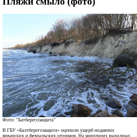
Пляжи смыло (фото)
Фото: "Батберегозащита"
В ГБУ «Балтберегозащита» оценили ущерб недавних
январских и февральских штормов. На минувших выходных