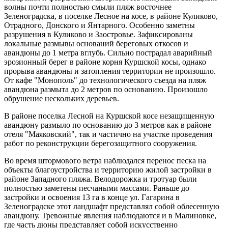
волны почти полностью смыли пляж восточнее
Зеленоградска, в поселке Лесное на косе, в районе Куликово,
Отрадного, Донского и Янтарного. Особенно заметны
разрушения в Куликово и Заостровье. Зафиксированы
локальные размывы оснований береговых откосов и
авандюны до 1 метра вглубь. Сильно пострадал аварийный
эрозионный берег в районе корня Куршской косы, однако
прорыва авандюны и затопления территории не произошло.
От кафе "Монополь" до технологического съезда на пляж
авандюна размыта до 2 метров по основанию. Произошло
обрушение нескольких деревьев.
В районе поселка Лесной на Куршской косе незащищенную
авандюну размыло по основанию до 3 метров как в районе
отеля "Маяковский", так и частично на участке проведения
работ по реконструкции берегозащитного сооружения.
Во время штормового ветра наблюдался перенос песка на
объекты благоустройства и территорию жилой застройки в
районе Западного пляжа. Велодорожка и тротуар были
полностью заметены песчаными массами. Раньше до
застройки и освоения 13 га в конце ул. Гагарина в
Зеленоградске этот ландшафт представлял собой облесенную
авандюну. Тревожные явления наблюдаются и в Малиновке,
где часть дюны представляет собой искусственно