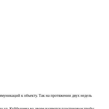
муникаций к объекту. Так на протяжении двух недель
по ул. Куйбышева во дворе валяются пластиковые трубы,