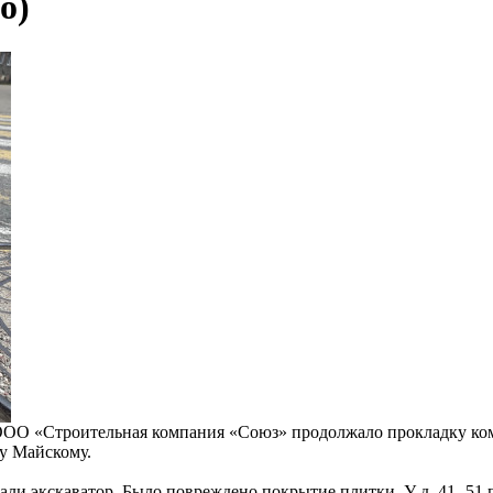
о)
 ООО «Строительная компания «Союз» продолжало прокладку ком
ку Майскому.
али экскаватор. Было повреждено покрытие плитки. У д. 41- 51 