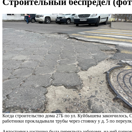
Строительный беспредел (фот
Когда строительство дома 27Б по ул. Куйбышева закончилось,
работники прокладывали трубы через стоянку у д. 5 по переул
Автостоянка частично была перекрыта заборами, на ней парков