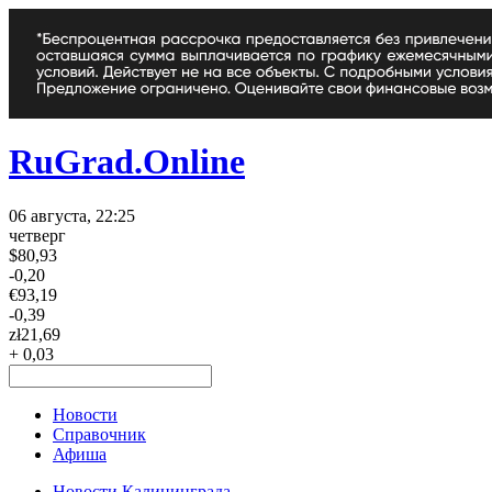
RuGrad.Online
06 августа, 22:25
четверг
$
80,93
-0,20
€
93,19
-0,39
zł
21,69
+ 0,03
Новости
Справочник
Афиша
Новости Калининграда