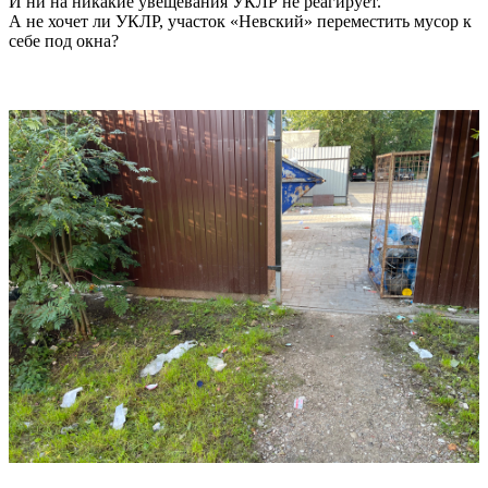
И ни на никакие увещевания УКЛР не реагирует.
А не хочет ли УКЛР, участок «Невский» переместить мусор к
себе под окна?