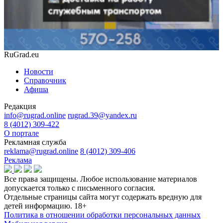
RuGrad.eu
Новости
Справочник
Афиша
Редакция
info@rugrad.online
rugrad.39@yandex.ru
8 (4012) 309-422
О портале
Рекламная служба
reklama@rugrad.online
8 (4012) 309-406
Реклама
Все права защищены. Любое использование материалов
допускается только с письменного согласия.
Отдельные страницы сайта могут содержать вредную для
детей информацию.
18+
Политика в отношении обработки персональных данных