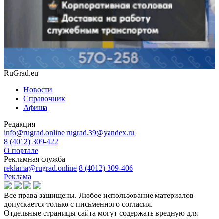
RuGrad.eu
Новости
Справочник
Афиша
Редакция
info@rugrad.online
rugrad.39@yandex.ru
8 (4012) 309-422
О портале
Рекламная служба
reklama@rugrad.online
8 (4012) 309-406
Реклама
Все права защищены. Любое использование материалов
допускается только с письменного согласия.
Отдельные страницы сайта могут содержать вредную для