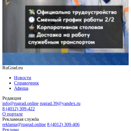
RuGrad.eu
Новости
Справочник
Афиша
Редакция
info@rugrad.online
rugrad.39@yandex.ru
8 (4012) 309-422
О портале
Рекламная служба
reklama@rugrad.online
8 (4012) 309-406
Реклама