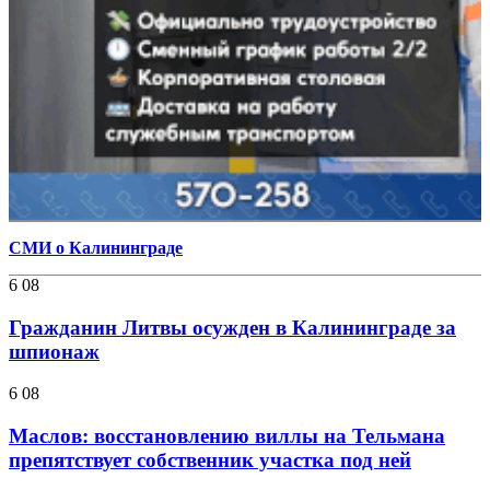
СМИ о Калининграде
6 08
Гражданин Литвы осужден в Калининграде за
шпионаж
6 08
Маслов: восстановлению виллы на Тельмана
препятствует собственник участка под ней