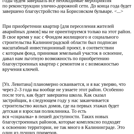
годы будем завершать все необходимые мероприятия
по реконструкции улично-дорожной сети. До конца года будет
завершено благоустройство на Борисовском бульваре. <...>
При приобретении квартир [для переселения жителей
аварийных домов] мы не ориентируемся только на этот район.
В свое время у нас с Фондом жилищного и социального
строительства Калининградской области был подписан
масштабный инвестиционный проект, в соответствии
с которым фонд, принимая земельный участок в освоение,
давал нам льготную возможность по приобретению
благоустроенных квартир с ремонтом и с возможностью
вручения ключей.
[Ул. Левитана] планомерно осваивается, и я вас уверяю, что
через 2–3 года вы вообще не узнаете этот район. Особенно
после того, как будет завершена школа. Как сказал
застройщик, в следующем году у нас заканчивается
строительство жилых домов, где на первых этажах будет
детская и взрослая поликлиника. То есть
вся «социалка» в пешей доступности. Таких новых
благоустроенных районов, которые комплексно подходят
к освоению территории, не так много в Калининграде. Это
один из лучших примеров.