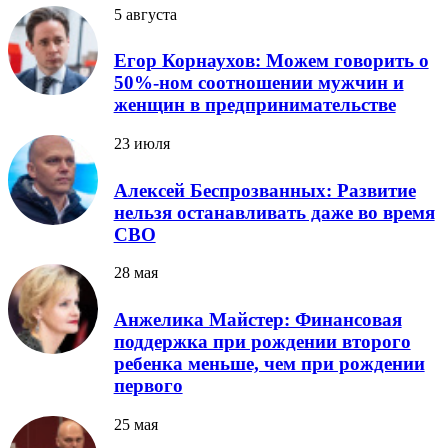
5 августа
Егор Корнаухов: Можем говорить о
50%-ном соотношении мужчин и
женщин в предпринимательстве
23 июля
Алексей Беспрозванных: Развитие
нельзя останавливать даже во время
СВО
28 мая
Анжелика Майстер: Финансовая
поддержка при рождении второго
ребенка меньше, чем при рождении
первого
25 мая