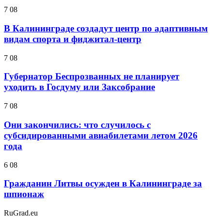
7 08
В Калининграде создадут центр по адаптивным
видам спорта и фиджитал-центр
7 08
Губернатор Беспрозванных не планирует
уходить в Госдуму или Заксобрание
7 08
Они закончились: что случилось с
субсидированными авиабилетами летом 2026
года
6 08
Гражданин Литвы осужден в Калининграде за
шпионаж
RuGrad.eu