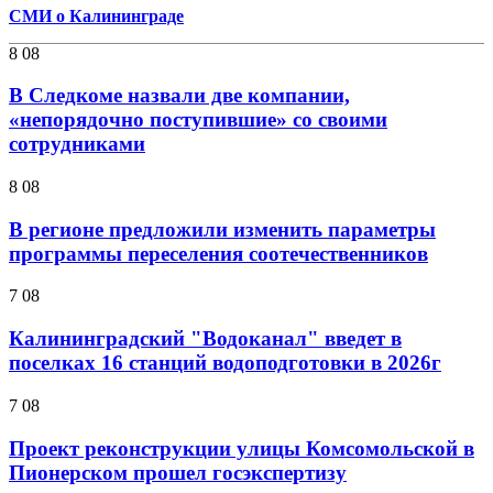
СМИ о Калининграде
8 08
В Следкоме назвали две компании,
«непорядочно поступившие» со своими
сотрудниками
8 08
В регионе предложили изменить параметры
программы переселения соотечественников
7 08
Калининградский "Водоканал" введет в
поселках 16 станций водоподготовки в 2026г
7 08
Проект реконструкции улицы Комсомольской в
Пионерском прошел госэкспертизу