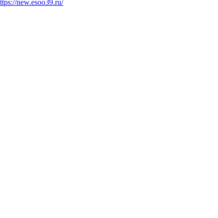
ttps://new.esoo39.ru/