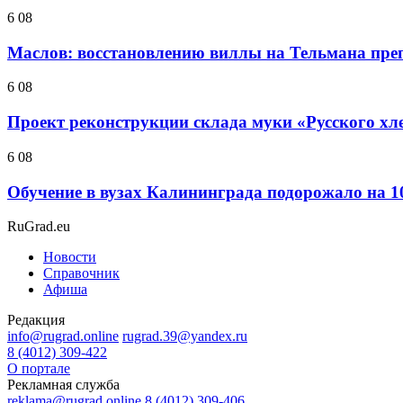
6 08
Маслов: восстановлению виллы на Тельмана препя
6 08
Проект реконструкции склада муки «Русского хл
6 08
Обучение в вузах Калининграда подорожало на 
RuGrad.eu
Новости
Справочник
Афиша
Редакция
info@rugrad.online
rugrad.39@yandex.ru
8 (4012) 309-422
О портале
Рекламная служба
reklama@rugrad.online
8 (4012) 309-406