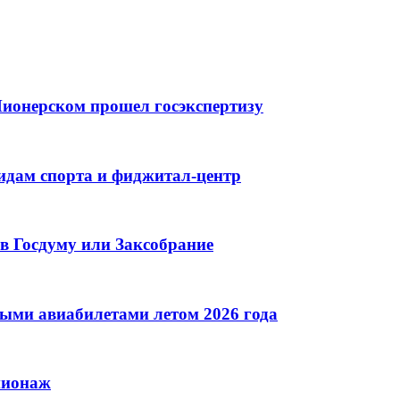
ионерском прошел госэкспертизу
идам спорта и фиджитал-центр
в Госдуму или Заксобрание
ными авиабилетами летом 2026 года
пионаж