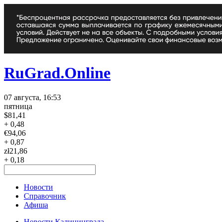
RuGrad.Online
07 августа, 16:53
пятница
$
81,41
+ 0,48
€
94,06
+ 0,87
zł
21,86
+ 0,18
Новости
Справочник
Афиша
Новости Калининграда