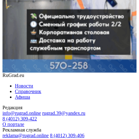
RuGrad.eu
Новости
Справочник
Афиша
Редакция
info@rugrad.online
rugrad.39@yandex.ru
8 (4012) 309-422
О портале
Рекламная служба
reklama@rugrad.online
8 (4012) 309-406