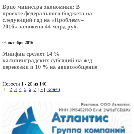
Врио министра экономики: В
проекте федерального бюджета на
следующий год на «Проблему–
2016» заложено 44 млрд руб.
06 октября 2016
Минфин срезает 14 %
калининградских субсидий на ж/д
перевозки и 10 % на авиасообщение
Новости 1 - 20 из 140
1
2
3
4
5
6
7
|
»
|
Конец