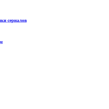
мки сериалов
ам