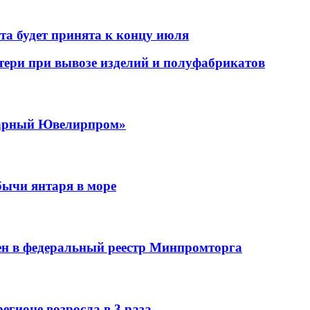
та будет принята к концу июля
тери при вывозе изделий и полуфабрикатов
тарный Ювелирпром»
бычи янтаря в море
н в федеральный реестр Минпромторга
гионе возросла в 3 раза