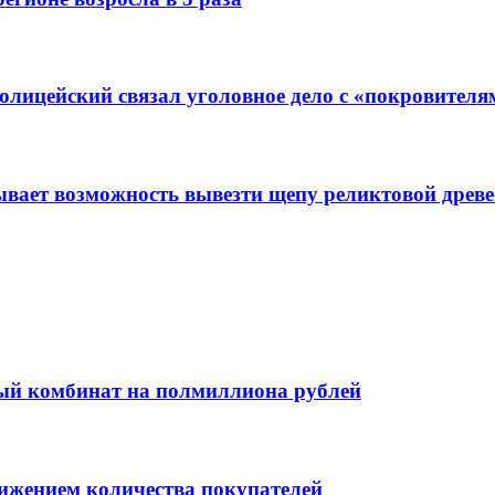
лицейский связал уголовное дело с «покровителя
ает возможность вывезти щепу реликтовой древес
ый комбинат на полмиллиона рублей
ижением количества покупателей