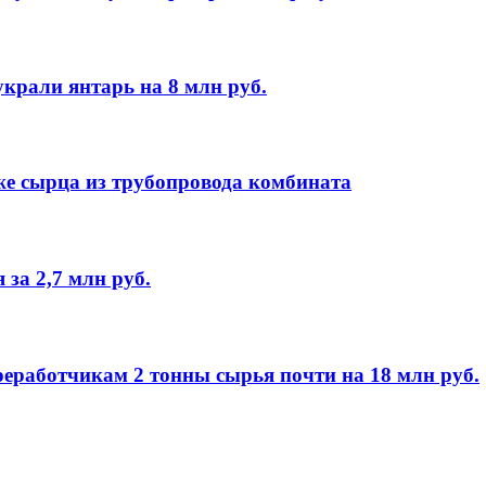
рали янтарь на 8 млн руб.
же сырца из трубопровода комбината
за 2,7 млн руб.
еработчикам 2 тонны сырья почти на 18 млн руб.