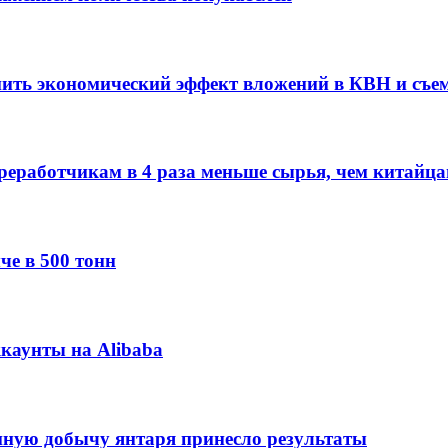
нить экономический эффект вложений в КВН и съе
еработчикам в 4 раза меньше сырья, чем китайц
че в 500 тонн
каунты на Alibaba
нную добычу янтаря принесло результаты