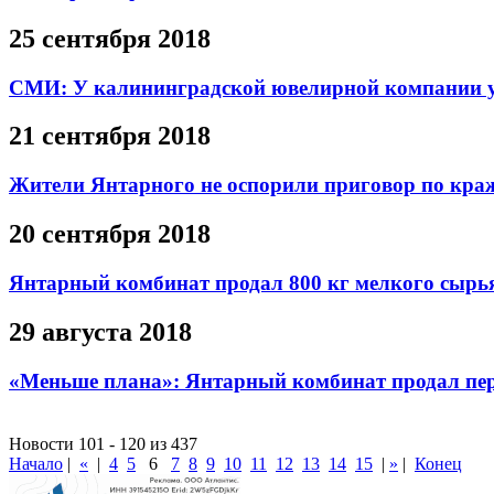
25 сентября 2018
СМИ: У калининградской ювелирной компании ук
21 сентября 2018
Жители Янтарного не оспорили приговор по кра
20 сентября 2018
Янтарный комбинат продал 800 кг мелкого сырья 
29 августа 2018
«Меньше плана»: Янтарный комбинат продал пер
Новости 101 - 120 из 437
Начало
|
«
|
4
5
6
7
8
9
10
11
12
13
14
15
|
»
|
Конец