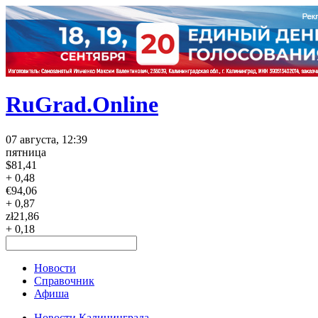
RuGrad.Online
07 августа, 12:39
пятница
$
81,41
+ 0,48
€
94,06
+ 0,87
zł
21,86
+ 0,18
Новости
Справочник
Афиша
Новости Калининграда