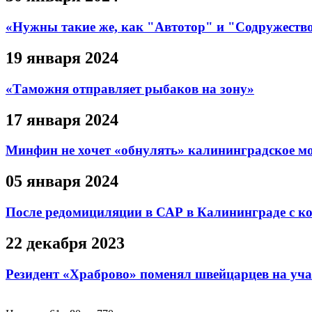
«Нужны такие же, как "Автотор" и "Содружество"
19 января 2024
«Таможня отправляет рыбаков на зону»
17 января 2024
Минфин не хочет «обнулять» калининградское м
05 января 2024
После редомициляции в САР в Калининграде с к
22 декабря 2023
Резидент «Храброво» поменял швейцарцев на уча