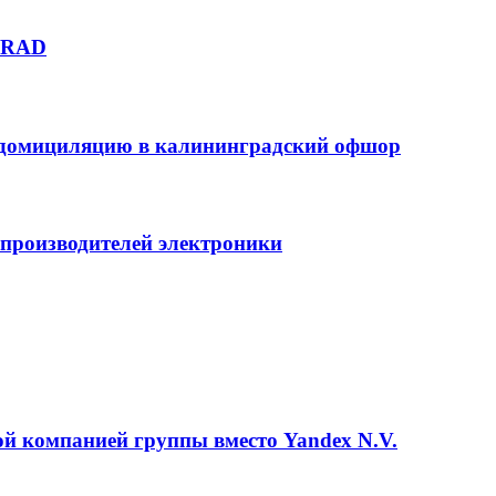
UGRAD
едомициляцию в калининградский офшор
 производителей электроники
й компанией группы вместо Yandex N.V.