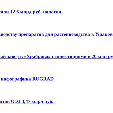
ли 12,6 млрд руб. налогов
зводству препаратов для растениеводства в Ушаков
й завод в «Храброво» c инвестициями в 20 млн ру
й: инфографика RUGRAD
нтов ОЭЗ 4,47 млрд руб.