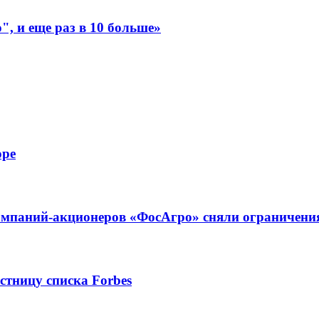
, и еще раз в 10 больше»
оре
омпаний-акционеров «ФосАгро» сняли ограничени
стницу списка Forbes