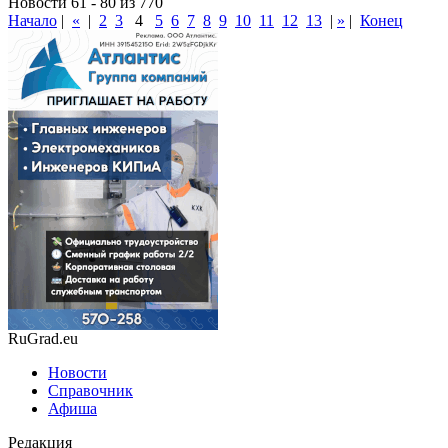
Новости 61 - 80 из 770
Начало
|
«
|
2
3
4
5
6
7
8
9
10
11
12
13
|
»
|
Конец
RuGrad.eu
Новости
Справочник
Афиша
Редакция