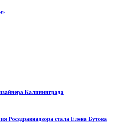
я»
я
дизайнера Калининграда
я Росздравнадзора стала Елена Бутова