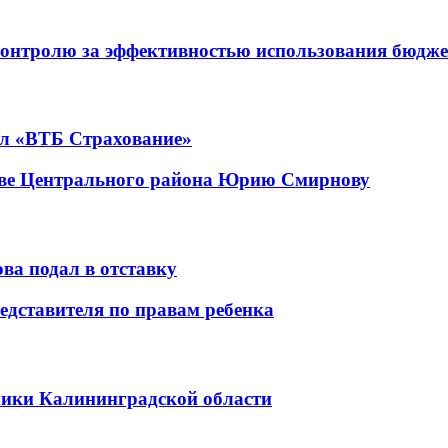
контролю за эффективностью использования бюдже
ал «ВТБ Страхование»
аве Центрального района Юрию Смирнову
ва подал в отставку
едставителя по правам ребенка
мики Калининградской области