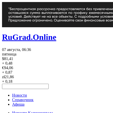
RuGrad.Online
07 августа, 06:36
пятница
$
81,41
+ 0,48
€
94,06
+ 0,87
zł
21,86
+ 0,18
Новости
Справочник
Афиша
Новости Калининграда