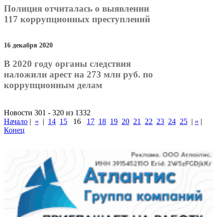
Полиция отчиталась о выявлении
117 коррупционных преступлений
16 декабря 2020
В 2020 году органы следствия
наложили арест на 273 млн руб. по
коррупционным делам
Новости 301 - 320 из 1332
Начало
|
«
|
14
15
16
17
18
19
20
21
22
23
24
25
|
»
|
Конец