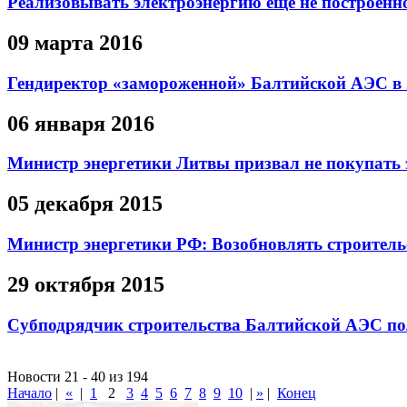
Реализовывать электроэнергию ещё не построе
09 марта 2016
Гендиректор «замороженной» Балтийской АЭС в 2
06 января 2016
Министр энергетики Литвы призвал не покупать
05 декабря 2015
Министр энергетики РФ: Возобновлять строитель
29 октября 2015
Субподрядчик строительства Балтийской АЭС по
Новости 21 - 40 из 194
Начало
|
«
|
1
2
3
4
5
6
7
8
9
10
|
»
|
Конец