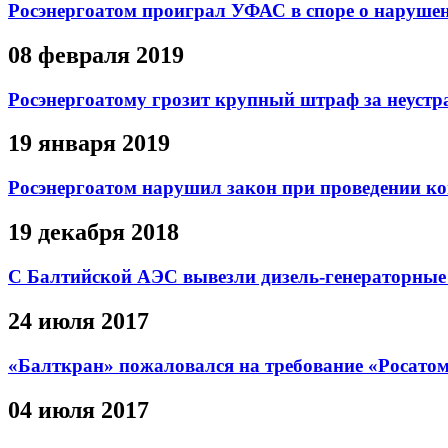
Росэнергоатом проиграл УФАС в споре о наруше
08 февраля 2019
Росэнергоатому грозит крупный штраф за неуст
19 января 2019
Росэнергоатом нарушил закон при проведении к
19 декабря 2018
С Балтийской АЭС вывезли дизель-генераторные
24 июля 2017
«Балткран» пожаловался на требование «Росатом
04 июля 2017