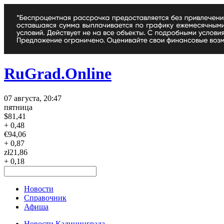
RuGrad.Online
07 августа, 20:47
пятница
$
81,41
+ 0,48
€
94,06
+ 0,87
zł
21,86
+ 0,18
Новости
Справочник
Афиша
Новости Калининграда