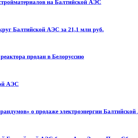
а стройматериалов на Балтийской АЭС
круг Балтийской АЭС за 21,1 млн руб.
реактора продан в Белоруссию
кой АЭС
орандумов» о продаже электроэнергии Балтийской