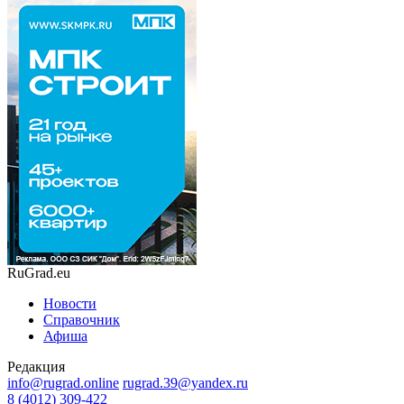
RuGrad.eu
Новости
Справочник
Афиша
Редакция
info@rugrad.online
rugrad.39@yandex.ru
8 (4012) 309-422