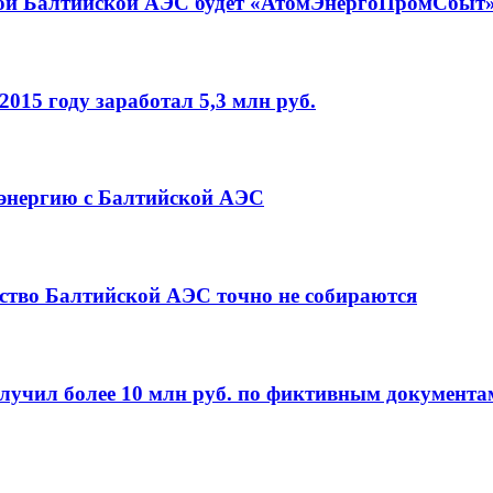
нной Балтийской АЭС будет «АтомЭнергоПромСбыт
015 году заработал 5,3 млн руб.
 энергию с Балтийской АЭС
ство Балтийской АЭС точно не собираются
лучил более 10 млн руб. по фиктивным документа