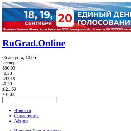
RuGrad.Online
06 августа, 10:05
четверг
$
80,93
-0,20
€
93,19
-0,39
zł
21,69
+ 0,03
Новости
Справочник
Афиша
Новости Калининграда