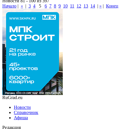
Новости 81 - 100 из 397
Начало
|
«
|
3
4
5
6
7
8
9
10
11
12
13
14
|
»
|
Конец
RuGrad.eu
Новости
Справочник
Афиша
Редакция