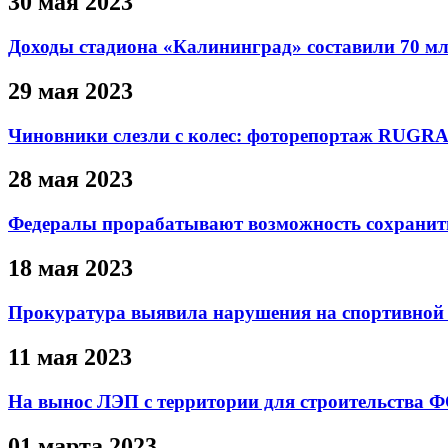
30 мая 2023
Доходы стадиона «Калининград» составили 70 млн
29 мая 2023
Чиновники слезли с колес: фоторепортаж RUGR
28 мая 2023
Федералы прорабатывают возможность сохранит
18 мая 2023
Прокуратура выявила нарушения на спортивной п
11 мая 2023
На вынос ЛЭП с территории для строительства 
01 марта 2023