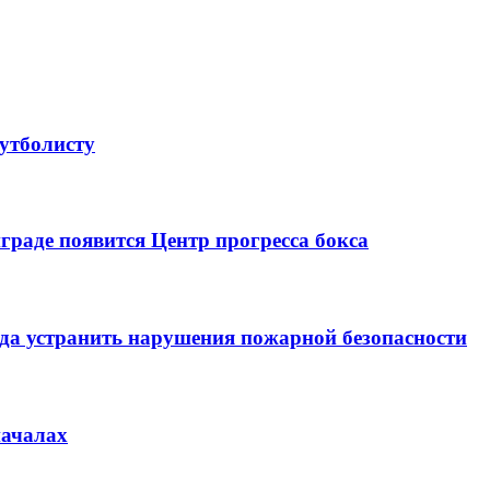
утболисту
раде появится Центр прогресса бокса
да устранить нарушения пожарной безопасности
началах