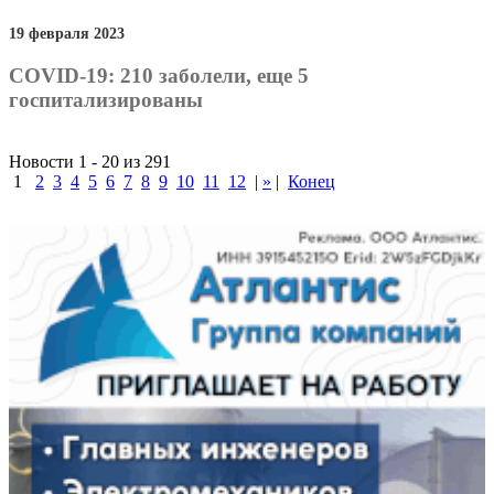
19 февраля 2023
COVID-19: 210 заболели, еще 5
госпитализированы
Новости 1 - 20 из 291
1
2
3
4
5
6
7
8
9
10
11
12
|
»
|
Конец