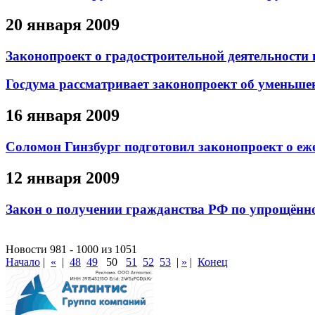
20 января 2009
Законопроект о градостроительной деятельности 
Госдума рассматривает законопроект об уменьше
16 января 2009
Соломон Гинзбург подготовил законопроект о еж
12 января 2009
Закон о получении гражданства РФ по упрощённо
Новости 981 - 1000 из 1051
Начало
|
«
|
48
49
50
51
52
53
|
»
|
Конец