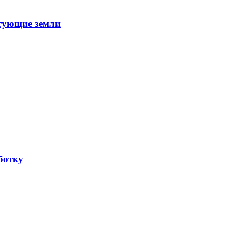
стующие земли
ботку