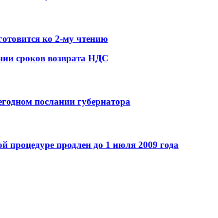
готовится ко 2-му чтению
нии сроков возврата НДС
егодном послании губернатора
й процедуре продлен до 1 июля 2009 года