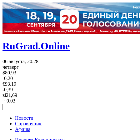
RuGrad.Online
06 августа, 20:28
четверг
$
80,93
-0,20
€
93,19
-0,39
zł
21,69
+ 0,03
Новости
Справочник
Афиша
Новости Калининграда