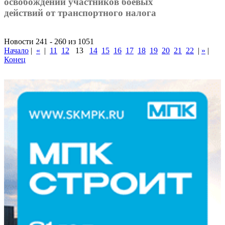
освобождении участников боевых
действий от транспортного налога
Новости 241 - 260 из 1051
Начало
|
«
|
11
12
13
14
15
16
17
18
19
20
21
22
|
»
|
Конец