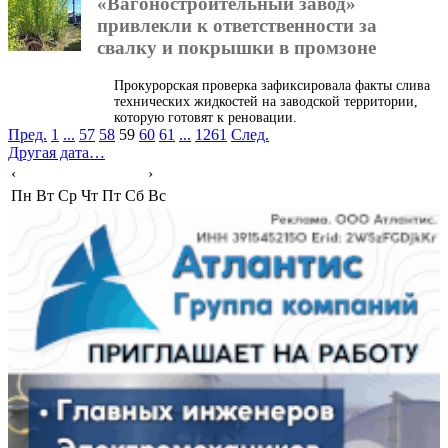
«Вагоностроительный завод»
привлекли к ответственности за
свалку и покрышки в промзоне
Прокурорская проверка зафиксировала факты слива
технических жидкостей на заводской территории,
которую готовят к реновации.
Пред.
1
...
57
58
59
60
61
...
1261
След.
Другая дата…
‹
›
Пн
Вт
Ср
Чт
Пт
Сб
Вс