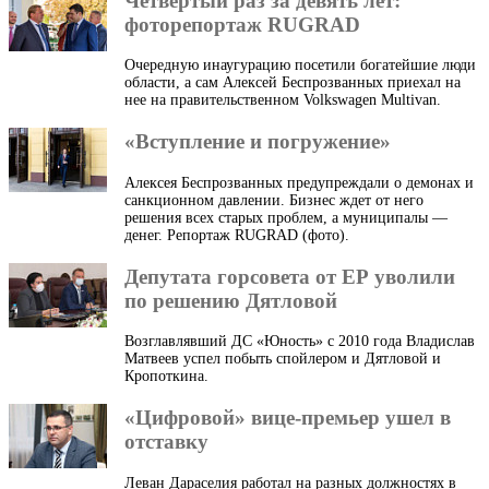
Четвертый раз за девять лет:
фоторепортаж RUGRAD
Очередную инаугурацию посетили богатейшие люди
области, а сам Алексей Беспрозванных приехал на
нее на правительственном Volkswagen Multivan.
«Вступление и погружение»
Алексея Беспрозванных предупреждали о демонах и
санкционном давлении. Бизнес ждет от него
решения всех старых проблем, а муниципалы —
денег. Репортаж RUGRAD (фото).
Депутата горсовета от ЕР уволили
по решению Дятловой
Возглавлявший ДС «Юность» с 2010 года Владислав
Матвеев успел побыть спойлером и Дятловой и
Кропоткина.
«Цифровой» вице-премьер ушел в
отставку
Леван Дараселия работал на разных должностях в