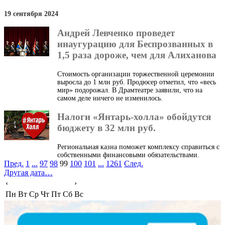
19 сентября 2024
Андрей Левченко проведет
инаугурацию для Беспрозванных в
1,5 раза дороже, чем для Алиханова
Стоимость организации торжественной церемонии
выросла до 1 млн руб. Продюсер отметил, что «весь
мир» подорожал. В Драмтеатре заявили, что на
самом деле ничего не изменилось.
Налоги «Янтарь-холла» обойдутся
бюджету в 32 млн руб.
Региональная казна поможет комплексу справиться с
собственными финансовыми обязательствами.
Пред.
1
...
97
98
99
100
101
...
1261
След.
Другая дата…
‹
›
Пн
Вт
Ср
Чт
Пт
Сб
Вс