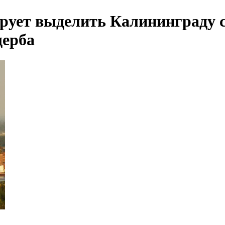
рует выделить Калининграду су
щерба