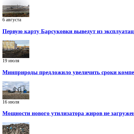
6 августа
Первую карту Барсуковки выведут из эксплуатац
19 июля
Минприроды предложило увеличить сроки компен
16 июля
Мощности нового утилизатора жиров не загружены