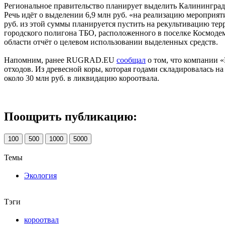
Региональное правительство планирует выделить Калининграду
Речь идёт о выделении 6,9 млн руб. «на реализацию мероприят
руб. из этой суммы планируется пустить на рекультивацию те
городского полигона ТБО, расположенного в поселке Космодем
области отчёт о целевом использовании выделенных средств.
Напомним, ранее RUGRAD.EU
сообщал
о том, что компании «
отходов. Из древесной коры, которая годами складировалась 
около 30 млн руб. в ликвидацию короотвала.
Поощрить публикацию:
100
500
1000
5000
Темы
Экология
Тэги
короотвал