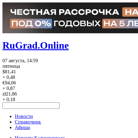
RuGrad.Online
07 августа, 14:59
пятница
$
81,41
+ 0,48
€
94,06
+ 0,87
zł
21,86
+ 0,18
Новости
Справочник
Афиша
Новости Калининграда