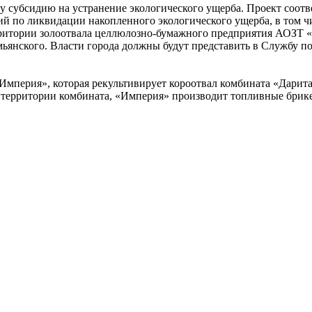
 субсидию на устранение экологического ущерба. Проект соотв
ий по ликвидации накопленного экологического ущерба, в том ч
рритории золоотвала целлюлозно-бумажного предприятия АОЗТ «
ьянского. Власти города должны будут представить в Службу п
Империя», которая рекультивирует короотвал комбината «Дарита
на территории комбината, «Империя» производит топливные брик