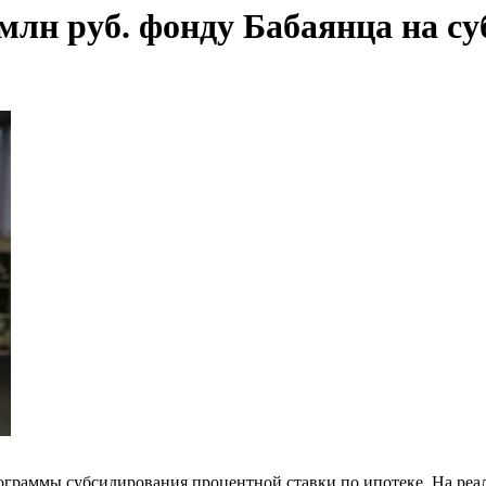
млн руб. фонду Бабаянца на с
рограммы субсидирования процентной ставки по ипотеке. На реа