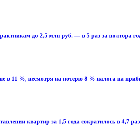
ктникам до 2,5 млн руб. — в 5 раз за полтора го
вне в 11 %, несмотря на потерю 8 % налога на при
влении квартир за 1,5 года сократилось в 4,7 ра