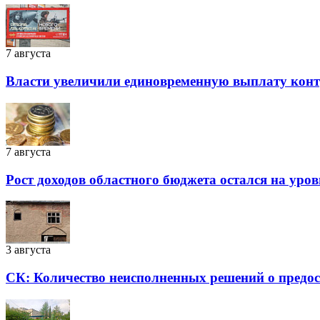
7 августа
Власти увеличили единовременную выплату контра
7 августа
Рост доходов областного бюджета остался на уро
3 августа
СК: Количество неисполненных решений о предоста