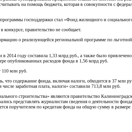
читывать на помощь бюджета, которая в совокупности с федера
м программы господдержки стал «Фонд жилищного и социального 
в конкурсе, правительство не сообщает.
ормацию о реализующейся региональной программе по льготной ип
 в 2014 году составила 1,33 млрд руб., а также было привлечено
мере опубликованных расходов фонда в 1,56 млрд руб.
 110 млн руб.
, что содержание фонда, включая налоги, обходится в 37 млн ру
 числе заработная плата, налоги» составили 713,8 млн руб.
иального строительства» являются правительство Калининградс
ались представлять журналистам сведения о деятельности фонда
ется поручителем по кредитам фонда на общую сумму в размере 