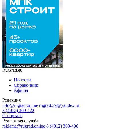
RuGrad.eu
Новости
Справочник
Афиша
Редакция
info@rugrad.online
rugrad.39@yandex.ru
8 (4012) 309-422
О портале
Рекламная служба
reklama@rugrad.online
8 (4012) 309-406