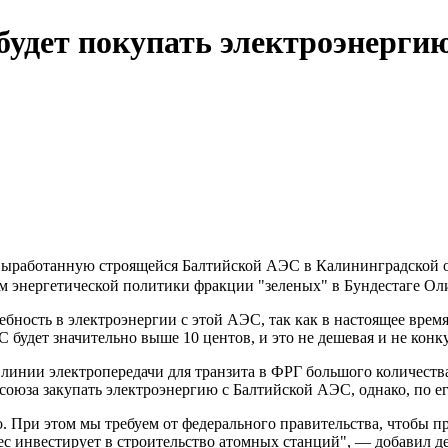
будет покупать электроэнерги
выработанную строящейся Балтийской АЭС в Калининградской обл
ам энергетической политики фракции "зеленых" в Бундестаге О
ебность в электроэнергии с этой АЭС, так как в настоящее время
будет значительно выше 10 центов, и это не дешевая и не конк
 линии электропередачи для транзита в ФРГ большого количест
оюза закупать электроэнергию с Балтийской АЭС, однако, по ег
о. При этом мы требуем от федерального правительства, чтобы 
ес инвестирует в строительство атомных станций", — добавил де