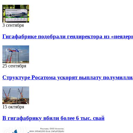
3 сентября
Гигафабрике подобрали гендиректора из «неядер
25 сентября
Структуре Росатома ускорят выплату полумиллиа
15 октября
В гигафабрику вбили более 6 тыс. свай