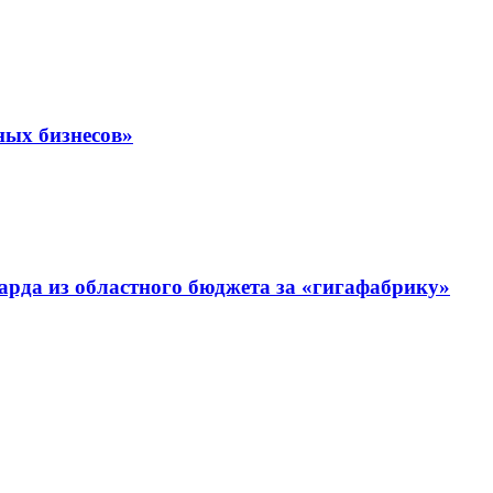
ных бизнесов»
рда из областного бюджета за «гигафабрику»