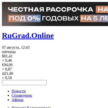
RuGrad.Online
07 августа, 12:43
пятница
$
81,41
+ 0,48
€
94,06
+ 0,87
zł
21,86
+ 0,18
Новости
Справочник
Афиша
Новости Калининграда