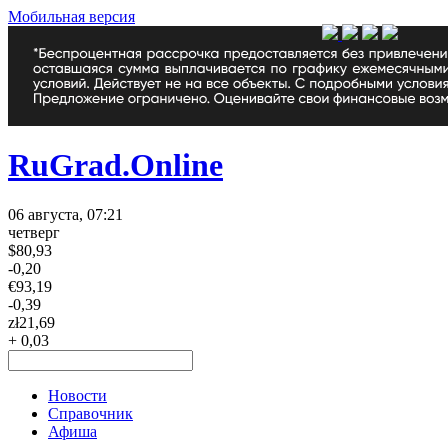
Мобильная версия
RuGrad.Online
06 августа, 07:21
четверг
$
80,93
-0,20
€
93,19
-0,39
zł
21,69
+ 0,03
Новости
Справочник
Афиша