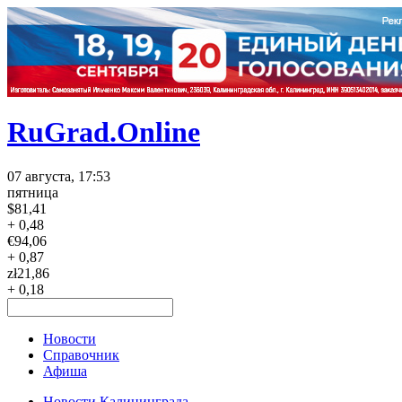
RuGrad.Online
07 августа, 17:53
пятница
$
81,41
+ 0,48
€
94,06
+ 0,87
zł
21,86
+ 0,18
Новости
Справочник
Афиша
Новости Калининграда