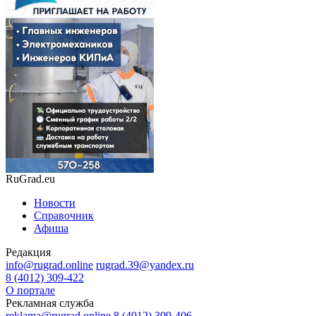
RuGrad.eu
Новости
Справочник
Афиша
Редакция
info@rugrad.online
rugrad.39@yandex.ru
8 (4012) 309-422
О портале
Рекламная служба
reklama@rugrad.online
8 (4012) 309-406