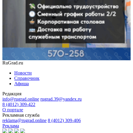
RuGrad.eu
Новости
Справочник
Афиша
Редакция
info@rugrad.online
rugrad.39@yandex.ru
8 (4012) 309-422
О портале
Рекламная служба
reklama@rugrad.online
8 (4012) 309-406
Реклама