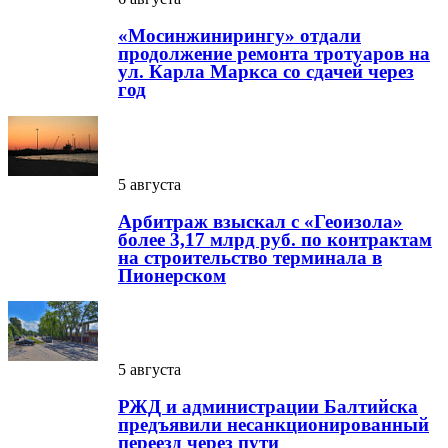
«Мосинжинирингу» отдали
продолжение ремонта тротуаров на
ул. Карла Маркса со сдачей через
год
5 августа
Арбитраж взыскал с «Геоизола»
более 3,17 млрд руб. по контрактам
на строительство терминала в
Пионерском
5 августа
РЖД и администрации Балтийска
предъявили несанкционированный
переезд через пути