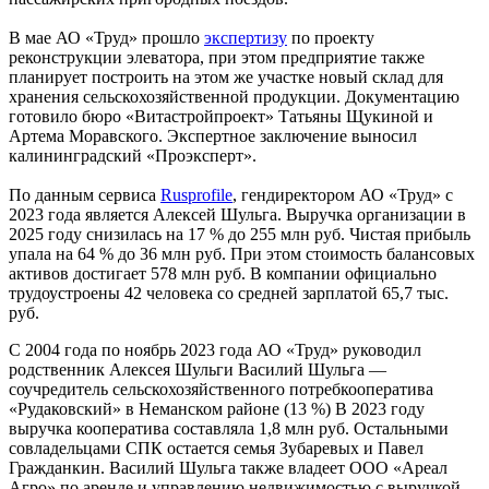
В мае АО «Труд» прошло
экспертизу
по проекту
реконструкции элеватора, при этом предприятие также
планирует построить на этом же участке новый склад для
хранения сельскохозяйственной продукции. Документацию
готовило бюро «Витастройпроект» Татьяны Щукиной и
Артема Моравского. Экспертное заключение выносил
калининградский «Проэксперт».
По данным сервиса
Rusprofile
, гендиректором АО «Труд» с
2023 года является Алексей Шульга. Выручка организации в
2025 году снизилась на 17 % до 255 млн руб. Чистая прибыль
упала на 64 % до 36 млн руб. При этом стоимость балансовых
активов достигает 578 млн руб. В компании официально
трудоустроены 42 человека со средней зарплатой 65,7 тыс.
руб.
С 2004 года по ноябрь 2023 года АО «Труд» руководил
родственник Алексея Шульги Василий Шульга —
соучредитель сельскохозяйственного потребкооператива
«Рудаковский» в Неманском районе (13 %) В 2023 году
выручка кооператива составляла 1,8 млн руб. Остальными
совладельцами СПК остается семья Зубаревых и Павел
Гражданкин. Василий Шульга также владеет ООО «Ареал
Агро» по аренде и управлению недвижимостью с выручкой