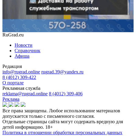
RuGrad.eu
Новости
Справочник
Афиша
Редакция
info@rugrad.online
rugrad.39@yandex.ru
8 (4012) 309-422
О портале
Рекламная служба
reklama@rugrad.online
8 (4012) 309-406
Реклама
Все права защищены. Любое использование материалов
допускается только с письменного согласия.
Отдельные страницы сайта могут содержать вредную для
детей информацию.
18+
Политика в отношении обработки персональных данных