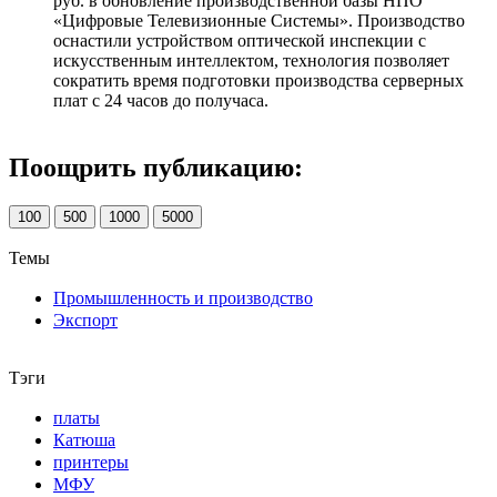
руб. в обновление производственной базы НПО
«Цифровые Телевизионные Системы». Производство
оснастили устройством оптической инспекции с
искусственным интеллектом, технология позволяет
сократить время подготовки производства серверных
плат с 24 часов до получаса.
Поощрить публикацию:
100
500
1000
5000
Темы
Промышленность и производство
Экспорт
Тэги
платы
Катюша
принтеры
МФУ