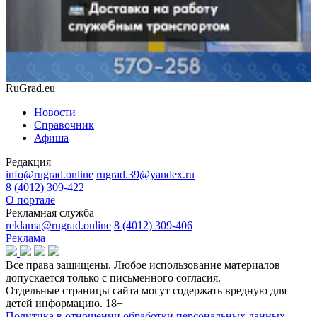
RuGrad.eu
Новости
Справочник
Афиша
Редакция
info@rugrad.online
rugrad.39@yandex.ru
8 (4012) 309-422
О портале
Рекламная служба
reklama@rugrad.online
8 (4012) 309-406
Реклама
Все права защищены. Любое использование материалов
допускается только с письменного согласия.
Отдельные страницы сайта могут содержать вредную для
детей информацию.
18+
Политика в отношении обработки персональных данных