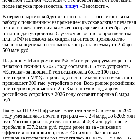
после запуска производства,
пишут
«Ведомости».
В первую партию войдут два типа плат — рассчитанная на
работу с повышенным напряжением высоковольтная печатная
плата, и плата питания, которая распределяет и преобразует
питание для устройства. С учетом освоенного производства
плат в РФ и возможных скидок на оптовое производство
эксперты оценивают стоимость контракта в сумму от 250 до
500 млн руб.
По данным Минпромторга РФ, объем регулируемого рынка
печатной техники в 2025 году составил 315 тыс. устройств.
«Катюша» за прошлый год реализовала более 100 тыс.
принтеров и МФУ, а производственные мощности компании
превышают 300 тыс. устройств в год. Весь рынок российских
принтеров оценивается в 2,5–3 млн штук в год, а доля
российских устройств в 2026 году составит порядка 8 млрд
руб.
Выручка НПО «Цифровые Телевизионные Системы» в 2025
году уменьшилась почти в три раза — с 2,4 млрд до 820,6 млн
руб. Убыток производителя составил 456,8 млн руб. после
прибыли в 537,2 млн руб. годом ранее из-за «снижения
эффективности производства». Стоимость балансовых
активов за последний год сократилась на 30 % — c 2 до 1,37