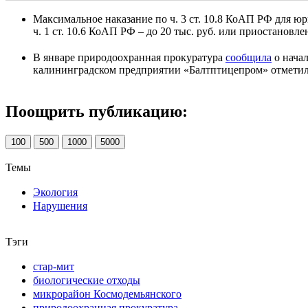
Максимальное наказание по ч. 3 ст. 10.8 КоАП РФ для 
ч. 1 ст. 10.6 КоАП РФ – до 20 тыс. руб. или приостановле
В январе природоохранная прокуратура
сообщила
о нача
калининградском предприятии «Балтптицепром» отметили
Поощрить публикацию:
100
500
1000
5000
Темы
Экология
Нарушения
Тэги
стар-мит
биологические отходы
микрорайон Космодемьянского
природоохранная прокуратура