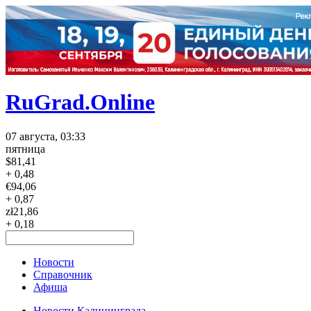
RuGrad.Online
07 августа, 03:33
пятница
$
81,41
+ 0,48
€
94,06
+ 0,87
zł
21,86
+ 0,18
Новости
Справочник
Афиша
Новости Калининграда