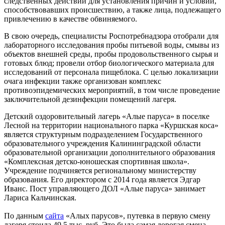
следственных действий для установления причин и условий,
способствовавших происшествию, а также лица, подлежащего
привлечению в качестве обвиняемого.
В свою очередь, специалисты Роспотребнадзора отобрали для
лабораторного исследования пробы питьевой воды, смывы из
объектов внешней среды, пробы продовольственного сырья и
готовых блюд; провели отбор биологического материала для
исследований от персонала пищеблока. С целью локализации
очага инфекции также организован комплекс
противоэпидемических мероприятий, в том числе проведение
заключительной дезинфекции помещений лагеря.
Детский оздоровительный лагерь «Алые паруса» в поселке
Лесной на территории национального парка «Куршская коса»
является структурным подразделением Государственного
образовательного учреждения Калининградской области
образовательной организации дополнительного образования
«Комплексная детско-юношеская спортивная школа».
Учреждение подчиняется региональному министерству
образования. Его директором с 2014 года является Эдгар
Иванс. Пост управляющего ДОЛ «Алые паруса» занимает
Лариса Кальчинская.
По данным
сайта
«Алых парусов», путевка в первую смену
лагеря стоила 49,5 тыс. руб. Это была самая дорогая смена,