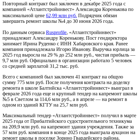
Повторный контракт был заключен в декабре 2025 года с
компанией «Атлантстройинвест» Александра Коренькова по
максимальной цене
62,99 млн руб.
Подрядчик обязан
завершить ремонт школы №4 до 30 июня 2026 года.
По данным сервиса
Rusprofile
, «Атлантстройинвест»
принадлежит Александру Коренькову. Пост гендиректора
занимает Ирина Руденко с ИНН Хабаровского края. Ранее
компания принадлежала Игорю Иванову. Выручка юрлица за
2025 год выросла на 29 % до 252 млн руб., чистая прибыль —
9,7 млн руб. Официально в организации работало 5 человек
со средней зарплатой 31,2 тыс. руб.
Всего с компанией был заключен 41 контракт на общую
сумму 775 млн руб. После получения контракта на доделку
ремонта в школе Балтийска «Атлантстройинвест» выиграл в
феврале 2026 года еще и крупный тендер на капремонт школы
№5 в Светлом за 114,6 млн руб., а в апреле — на ремонт в
одном из зданий КГТУ на 25,7 млн руб.
Максимальный тендер «Атлантстройинвест» получил в марте
2025 года от Прибалтийского судостроительного техникума
на 209,9 млн руб. на капремонт здания учреждения. Также за
57 млн руб. компания в конце 2025 года выиграла аукцион на
ремонт школы в поселке Зорино Гвардейского района.