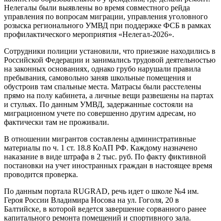
Нелегалы были выявлены во время совместного рейда
управления по вопросам миграции, управления уголовного
розыска регионального УМВД при поддержке ФСБ в рамках
профилактического мероприятия «Нелегал-2026».
Сотрудники полиции установили, что приезжие находились в
Российской Федерации и занимались трудовой деятельностью
на законных основаниях, однако грубо нарушали правила
пребывания, самовольно заняв школьные помещения и
обустроив там спальные места. Матрасы были расстелены
прямо на полу кабинета, а личные вещи развешены на партах
и стульях. По данным УМВД, задержанные состояли на
миграционном учете по совершенно другим адресам, но
фактически там не проживали.
В отношении мигрантов составлены административные
материалы по ч. 1 ст. 18.8 КоАП РФ. Каждому назначено
наказание в виде штрафа в 2 тыс. руб. По факту фиктивной
постановки на учет иностранных граждан в настоящее время
проводится проверка.
По данным портала RUGRAD, речь идет о школе №4 им.
Героя России Владимира Носова на ул. Гоголя, 20 в
Балтийске, в которой ведется завершение сорванного ранее
капитального ремонта помещений и спортивного зала.