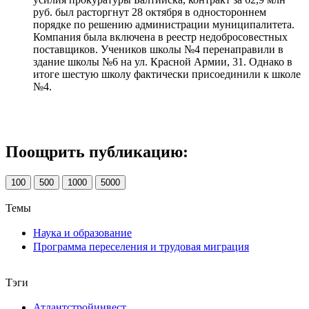
руб. был расторгнут 28 октября в одностороннем
порядке по решению администрации муниципалитета.
Компания была включена в реестр недобросовестных
поставщиков. Учеников школы №4 перенаправили в
здание школы №6 на ул. Красной Армии, 31. Однако в
итоге шестую школу фактически присоединили к школе
№4.
Поощрить публикацию:
100
500
1000
5000
Темы
Наука и образование
Программа переселения и трудовая миграция
Тэги
Атлантстройинвест