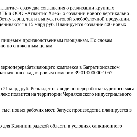
тлантис» сразу два соглашения о реализации крупных
 ВТБ и ООО «Атлантис Хлеб» о создании нового вертикально-
отку зерна, так и выпуск готовой хлебобулочной продукции.
цениваются в 15 млрд руб. Планируется создание 400 новых
на и пищевым производственным площадкам. По словам
нию по сниженным ценам.
зерноперерабатывающего комплекса в Багратионовском
зназначения с кадастровым номером 39:01:000000:1057
1 млрд руб. Речь идет о заводе по переработке куриного мяса
мплекс появится на территории Черняховского индустриального
 тыс. новых рабочих мест. Запуск производства планируется в
о для Калининградской области в условиях санкционного