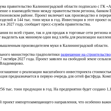
ума правительство Калининградской области подписало с ГК «А
шение о взаимодействии между правительством региона, банком
ионовском районе. Проект включает как производство и перераб
зделий и 144 тыс. тонн муки в год. Инвестиции в этот проект о
 в 2027 году, сообщает пресс-служба правительства.
тания по всей стране, так и для продаж в торговые сети регио
т выделить как минимум один вид хлеба для реализации населе
омышленным производителем муки в Калининградской области.
льного министерства градполитики
разрешение на строительство
 17 октября 2027 года. Проект заявлен на свободной земле сельхо
а Владимирово.
глашение о реализации масштабного инвестпроекта стоимостью 2
укция предназначается в первую очередь для сетей фастфуда. Ко
6 тыс. тонн продукции в год. На предприятии будет создано 1,1
ый проект импортозамещающего направления, что особенно важн