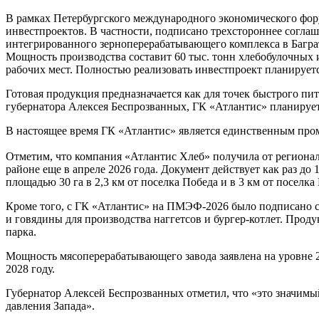
В рамках Петербургского международного экономического фор
инвестпроектов. В частности, подписано трехстороннее согла
интегрированного зерноперерабатывающего комплекса в Баграт
Мощность производства составит 60 тыс. тонн хлебобулочных и
рабочих мест. Полностью реализовать инвестпроект планируется
Готовая продукция предназначается как для точек быстрого пи
губернатора Алексея Беспрозванных, ГК «Атлантис» планируе
В настоящее время ГК «Атлантис» является единственным пр
Отметим, что компания «Атлантис Хлеб» получила от региона
районе еще в апреле 2026 года. Документ действует как раз до
площадью 30 га в 2,3 км от поселка Победа и в 3 км от поселк
Кроме того, с ГК «Атлантис» на ПМЭФ-2026 было подписано со
и говядины для производства наггетсов и бургер-котлет. Прод
парка.
Мощность мясоперерабатывающего завода заявлена на уровне 25
2028 году.
Губернатор Алексей Беспрозванных отметил, что «это значим
давления Запада».