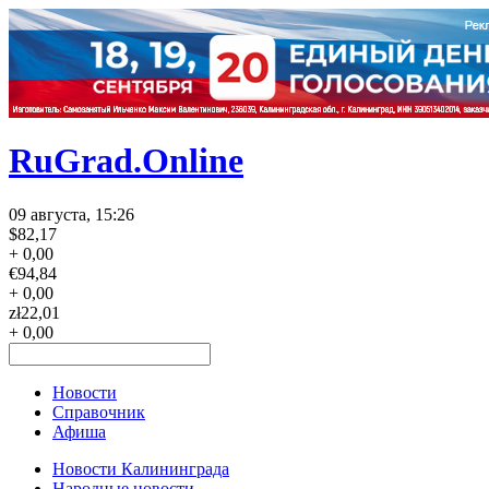
RuGrad.Online
09 августа, 15:26
$
82,17
+ 0,00
€
94,84
+ 0,00
zł
22,01
+ 0,00
Новости
Справочник
Афиша
Новости Калининграда
Народные новости