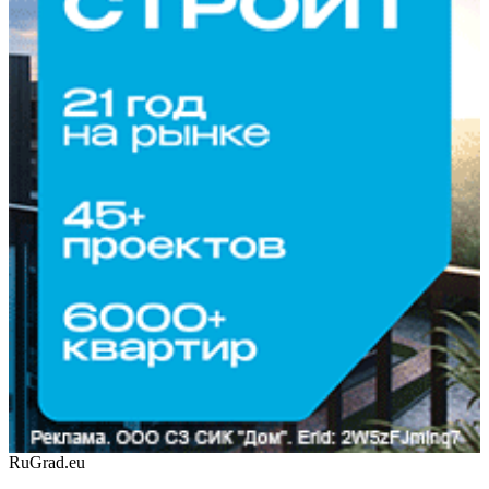
RuGrad.eu